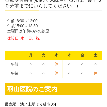
０分前までにいらしてください。)
午前 8:30～12:00
午後15:00～18:30
土曜日は午前のみの診療
休診日: 水、日、祝
月
火
水
木
金
土
午前
○
○
休
○
○
○
午後
○
○
休
○
○
休
羽山医院のご案内
最寄駅：池ノ上駅より徒歩3分