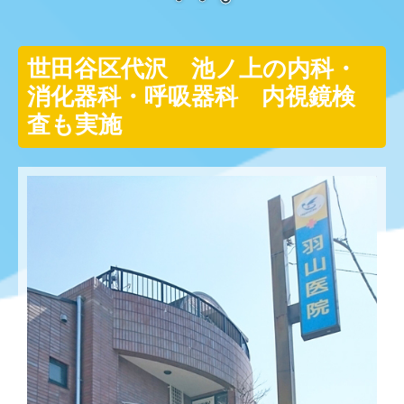
世田谷区代沢 池ノ上の内科・
消化器科・呼吸器科 内視鏡検
査も実施